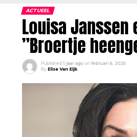
ACTUEEL
Louisa Janssen 
”Broertje heeng
Published
1 jaar ago
on
februari 6, 2025
By
Elise Van Eijk