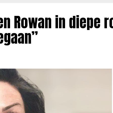
en Rowan in diepe r
egaan”