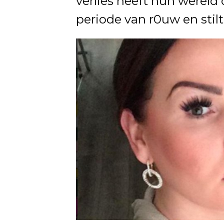
verlies heeft hun wereld 
periode van r0uw en stilt