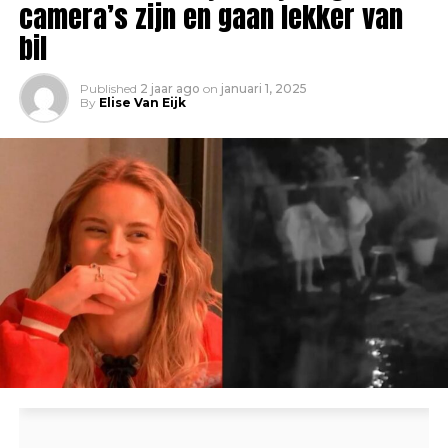
camera’s zijn en gaan lekker van
bil
Published
2 jaar ago
on
januari 1, 2025
By
Elise Van Eijk