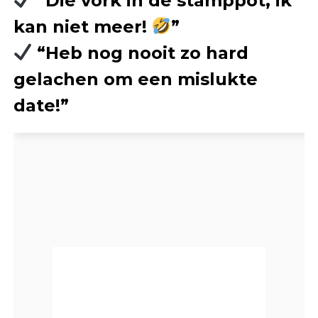
“Die vork in de stamppot, ik
kan niet meer!
”
“Heb nog nooit zo hard
gelachen om een mislukte
date!”