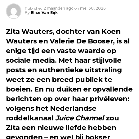
Published
2 maanden ago
on
mei 30, 2026
By
Elise Van Eijk
Zita Wauters, dochter van Koen
Wauters en Valerie De Booser, is al
enige tijd een vaste waarde op
sociale media. Met haar stijlvolle
posts en authentieke uitstraling
weet ze een breed publiek te
boeien. En nu duiken er opvallende
berichten op over haar privéleven:
volgens het Nederlandse
roddelkanaal
Juice Channel
zou
Zita een nieuwe liefde hebben
gevonden – en wel bij bokser