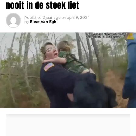
nooit in de steek liet
Published
2 jaar ago
on
april 9, 2024
By
Elise Van Eijk