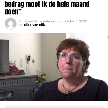
bedrag moet ik de hele maand
doen”
Published
10 maanden ago
on
oktober 3, 2025
By
Elise Van Eijk