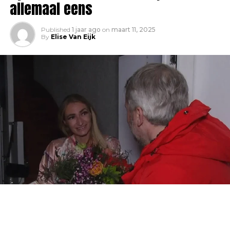
allemaal eens
Published
1 jaar ago
on
maart 11, 2025
By
Elise Van Eijk