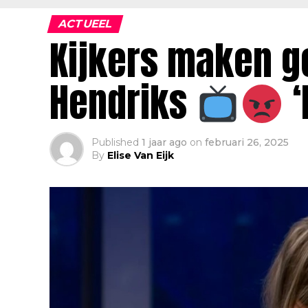
ACTUEEL
Kijkers maken g
Hendriks
‘
Published
1 jaar ago
on
februari 26, 2025
By
Elise Van Eijk