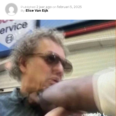
Published
2 jaar ago
on
februari 5, 2025
By
Elise Van Eijk