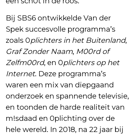
een sch0t in de roos.
Bij SBS6 ontwikkelde Van der
Spek succesvolle programma’s
zoals 0
plichters in het Buitenland
,
Graf Zonder Naam
,
M00rd of
Zelfm00rd
, en 0
plichters op het
Internet
. Deze programma’s
waren een mix van diepgaand
onderzoek en spannende televisie,
en toonden de harde realiteit van
m!sdaad en 0plichting over de
hele wereld. In 2018, na 22 jaar bij