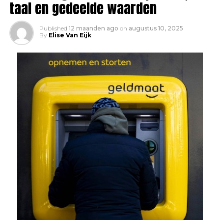
taal en gedeelde waarden
Published
12 maanden ago
on
augustus 10, 2025
By
Elise Van Eijk