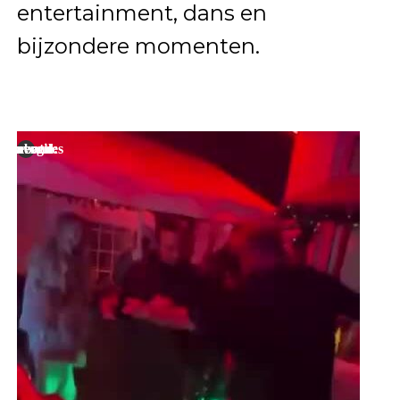
entertainment, dans en
bijzondere momenten.
vol energie: dancebattles en meer