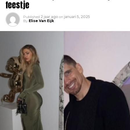
feestje
Published
2 jaar ago
on
januari 5, 2025
By
Elise Van Eijk