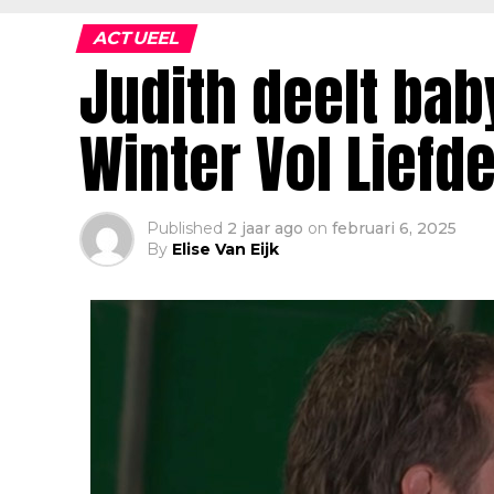
ACTUEEL
Judith deelt ba
Winter Vol Liefd
Published
2 jaar ago
on
februari 6, 2025
By
Elise Van Eijk