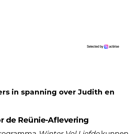
ers in spanning over Judith en
r de Reünie-Aflevering
 programma
Winter Vol Liefde
kunnen