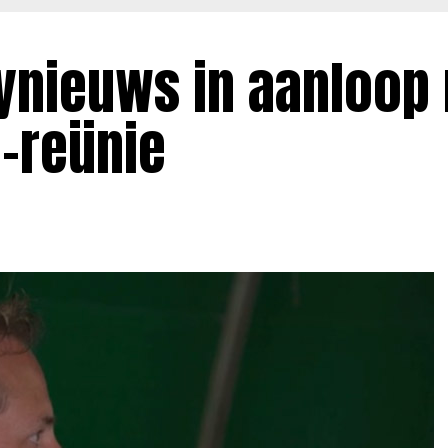
bynieuws in aanloop
e-reünie