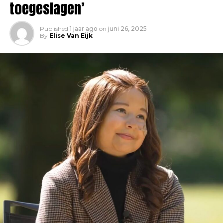
toegeslagen’
Published
1 jaar ago
on
juni 26, 2025
By
Elise Van Eijk