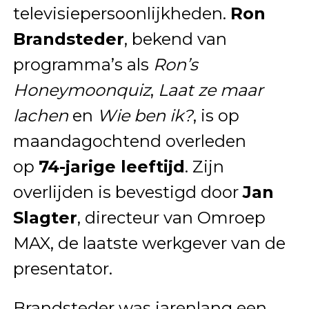
televisiepersoonlijkheden.
Ron
Brandsteder
, bekend van
programma’s als
Ron’s
Honeymoonquiz
,
Laat ze maar
lachen
en
Wie ben ik?
, is op
maandagochtend overleden
op
74-jarige leeftijd
. Zijn
overlijden is bevestigd door
Jan
Slagter
, directeur van Omroep
MAX, de laatste werkgever van de
presentator.
Brandsteder was jarenlang een