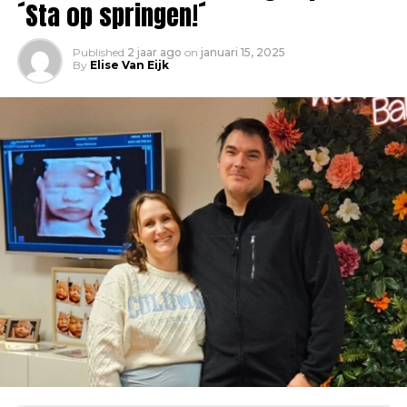
´Sta op springen!´
Published
2 jaar ago
on
januari 15, 2025
By
Elise Van Eijk