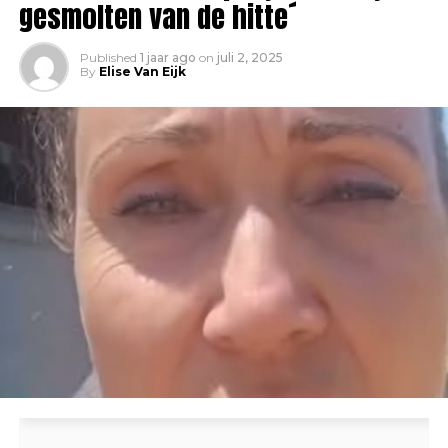
gesmolten van de hitte´
Published
1 jaar ago
on
juli 2, 2025
By
Elise Van Eijk