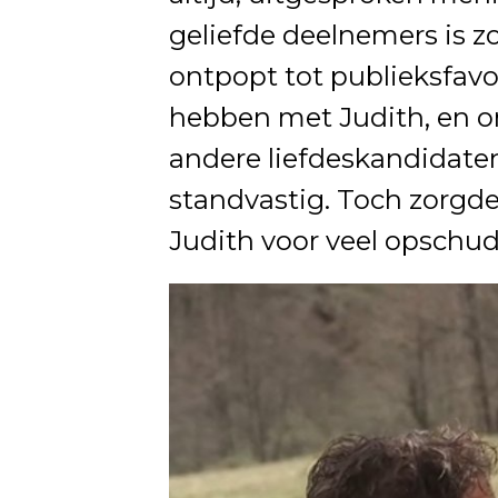
geliefde deelnemers is zo
ontpopt tot publieksfavori
hebben met Judith, en o
andere liefdeskandidaten,
standvastig. Toch zorgd
Judith voor veel opschud