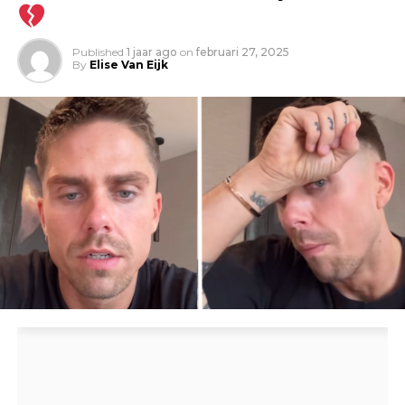
Published
1 jaar ago
on
februari 27, 2025
By
Elise Van Eijk