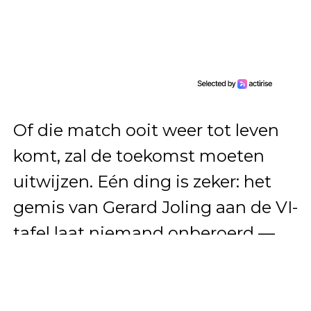
Of die match ooit weer tot leven
komt, zal de toekomst moeten
uitwijzen. Eén ding is zeker: het
gemis van Gerard Joling aan de VI-
tafel laat niemand onberoerd —
zelfs niet degenen die het besluit
namen om hem daar weg te
houden.