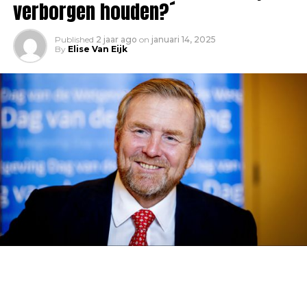
verborgen houden?´
Published
2 jaar ago
on
januari 14, 2025
By
Elise Van Eijk