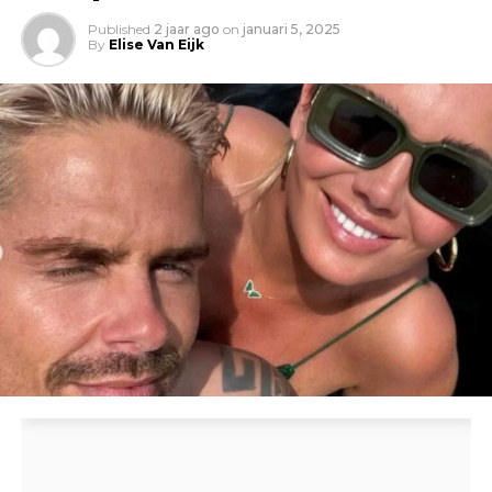
Published
2 jaar ago
on
januari 5, 2025
By
Elise Van Eijk