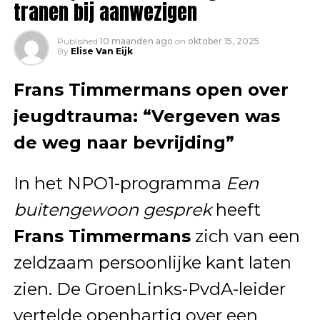
tranen bij aanwezigen
Published
10 maanden ago
on
oktober 15, 2025
By
Elise Van Eijk
Frans Timmermans open over
jeugdtrauma: “Vergeven was
de weg naar bevrijding”
In het NPO1-programma
Een
buitengewoon gesprek
heeft
Frans Timmermans
zich van een
zeldzaam persoonlijke kant laten
zien. De GroenLinks-PvdA-leider
vertelde openhartig over een