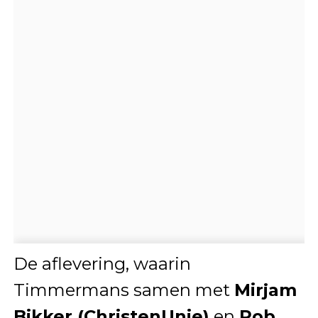
De aflevering, waarin
Timmermans samen met
Mirjam
Bikker (ChristenUnie)
en
Rob