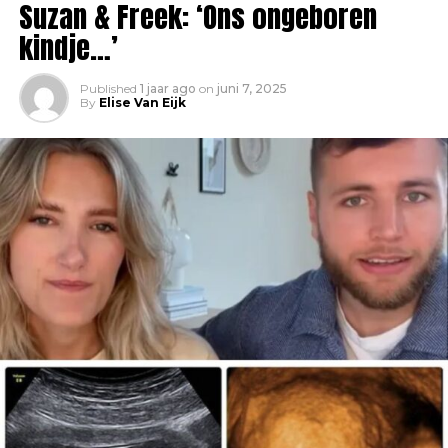
Suzan & Freek: ‘Ons ongeboren
kindje…’
Published
1 jaar ago
on
juni 7, 2025
By
Elise Van Eijk