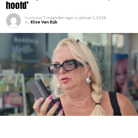
hoofd’
Published
7 maanden ago
on
januari 1, 2026
By
Elise Van Eijk