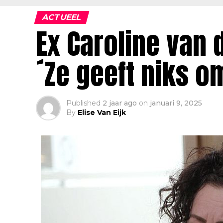
ACTUEEL
Ex Caroline van d
´Ze geeft niks o
Published
2 jaar ago
on
januari 9, 2025
By
Elise Van Eijk