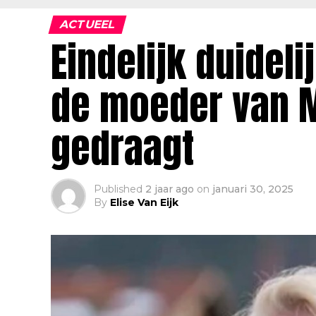
ACTUEEL
Eindelijk duideli
de moeder van M
gedraagt
Published
2 jaar ago
on
januari 30, 2025
By
Elise Van Eijk