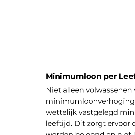
Minimumloon per Leeft
Niet alleen volwassenen v
minimumloonverhoging. 
wettelijk vastgelegd mi
leeftijd. Dit zorgt ervoo
worden beloond en niet