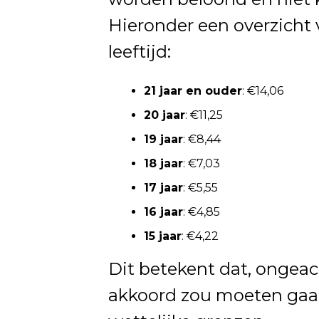
Hieronder een overzich
leeftijd:
21 jaar en ouder
: €14,06
20 jaar
: €11,25
19 jaar
: €8,44
18 jaar
: €7,03
17 jaar
: €5,55
16 jaar
: €4,85
15 jaar
: €4,22
Dit betekent dat, ongeac
akkoord zou moeten gaan