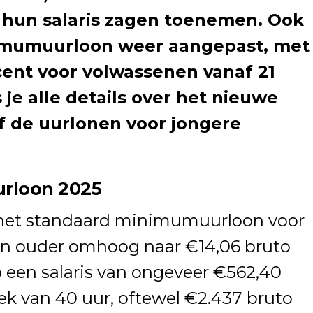
un salaris zagen toenemen. Ook
nimumuurloon weer aangepast, met
cent voor volwassenen vanaf 21
s je alle details over het nieuwe
f de uurlonen voor jongere
rloon 2025
 het standaard minimumuurloon voor
en ouder omhoog naar €14,06 bruto
p een salaris van ongeveer €562,40
k van 40 uur, oftewel €2.437 bruto