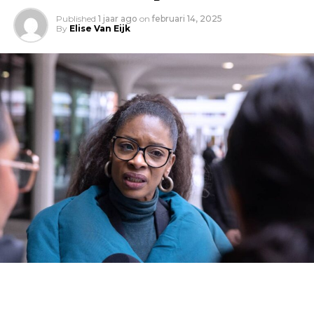
Published
1 jaar ago
on
februari 14, 2025
By
Elise Van Eijk