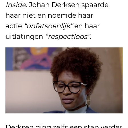
Inside
. Johan Derksen spaarde
haar niet en noemde haar
actie
“onfatsoenlijk”
en haar
uitlatingen
“respectloos”
.
Derksen ging zelfs een stap verder