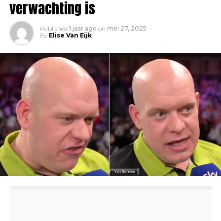
verwachting is
Published
1 jaar ago
on
mei 27, 2025
By
Elise Van Eijk