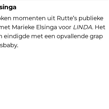
lsinga
oken momenten uit Rutte’s publieke
 met Marieke Elsinga voor
LINDA.
Het
en eindigde met een opvallende grap
esbaby.