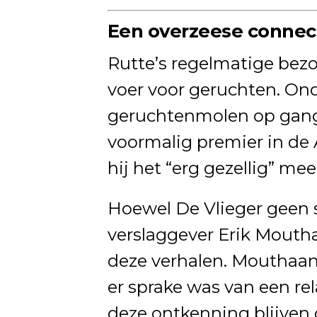
Een overzeese connect
Rutte’s regelmatige be
voer voor geruchten. Ond
geruchtenmolen op gang
voormalig premier in de
hij het “erg gezellig” mee
Hoewel De Vlieger geen 
verslaggever Erik Mout
deze verhalen. Mouthaan 
er sprake was van een re
deze ontkenning blijven 