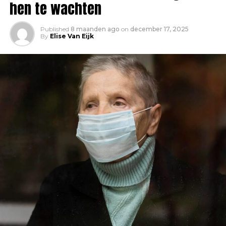
hen te wachten
Published
8 maanden ago
on
december 17, 2025
By
Elise Van Eijk