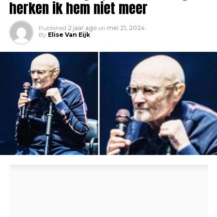
herken ik hem niet meer
Published
2 jaar ago
on
mei 21, 2024
By
Elise Van Eijk