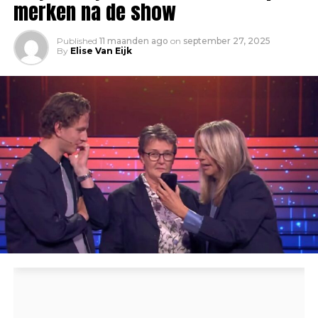
merken na de show
Published
11 maanden ago
on
september 27, 2025
By
Elise Van Eijk