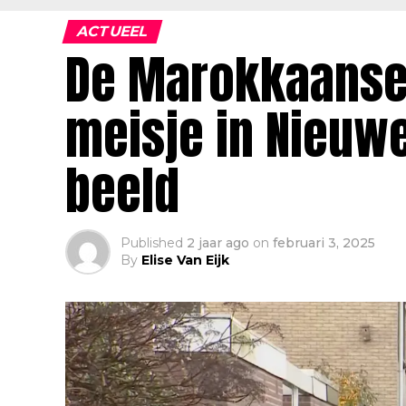
ACTUEEL
De Marokkaanse 
meisje in Nieuw
beeld
Published
2 jaar ago
on
februari 3, 2025
By
Elise Van Eijk