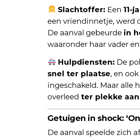
Slachtoffer:
Een
11-j
een vriendinnetje, werd 
De aanval gebeurde
in 
waaronder haar vader en
Hulpdiensten:
De pol
snel ter plaatse
, en oo
ingeschakeld. Maar alle
overleed
ter plekke aa
Getuigen in shock: ‘On
De aanval speelde zich a