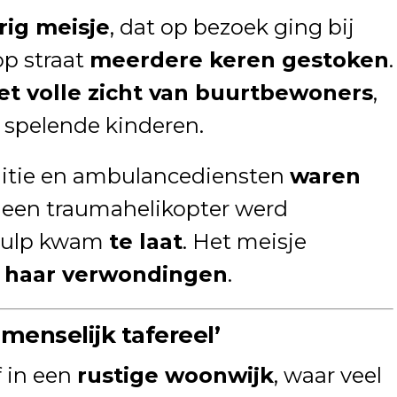
arig meisje
, dat op bezoek ging bij
op straat
meerdere keren gestoken
.
het volle zicht van buurtbewoners
,
 spelende kinderen.
itie en ambulancediensten
waren
k een traumahelikopter werd
 hulp kwam
te laat
. Het meisje
n haar verwondingen
.
menselijk tafereel’
f in een
rustige woonwijk
, waar veel