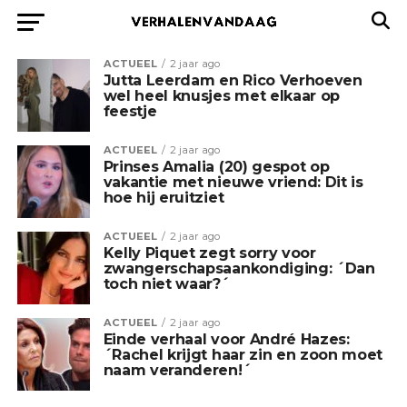
ACTUEEL
2 jaar ago
Jutta Leerdam en Rico Verhoeven
wel heel knusjes met elkaar op
feestje
ACTUEEL
2 jaar ago
Prinses Amalia (20) gespot op
vakantie met nieuwe vriend: Dit is
hoe hij eruitziet
ACTUEEL
2 jaar ago
Kelly Piquet zegt sorry voor
zwangerschapsaankondiging: ´Dan
toch niet waar?´
ACTUEEL
2 jaar ago
Einde verhaal voor André Hazes:
´Rachel krijgt haar zin en zoon moet
naam veranderen!´