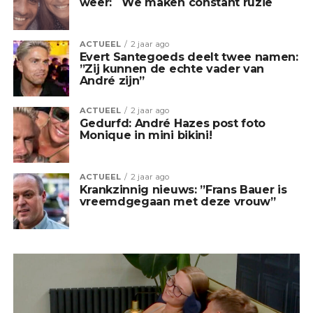
weer: ´We maken constant ruzie´
ACTUEEL
2 jaar ago
Evert Santegoeds deelt twee namen:
”Zij kunnen de echte vader van
André zijn”
ACTUEEL
2 jaar ago
Gedurfd: André Hazes post foto
Monique in mini bikini!
ACTUEEL
2 jaar ago
Krankzinnig nieuws: ”Frans Bauer is
vreemdgegaan met deze vrouw”