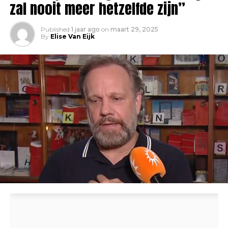
zal nooit meer hetzelfde zijn”
Published
1 jaar ago
on
maart 29, 2025
By
Elise Van Eijk