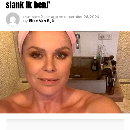
slank ik ben!’
Published
2 jaar ago
on
december 26, 2024
By
Elise Van Eijk