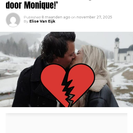
door Monique!’
Published
8 maanden ago
on
november 27, 2025
By
Elise Van Eijk