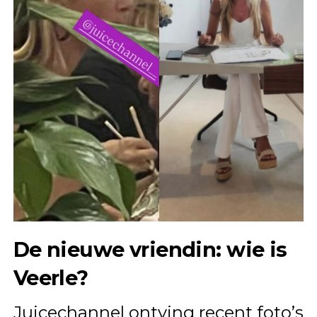
De nieuwe vriendin: wie is
Veerle?
Juicechannel ontving recent foto’s