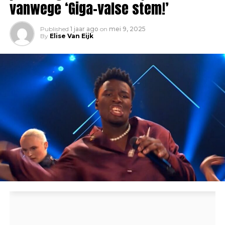
vanwege ‘Giga-valse stem!’
Published
1 jaar ago
on
mei 9, 2025
By
Elise Van Eijk