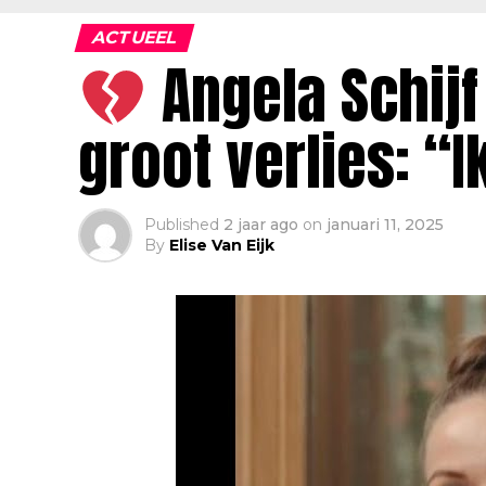
ACTUEEL
Angela Schijf
groot verlies: “
Published
2 jaar ago
on
januari 11, 2025
By
Elise Van Eijk