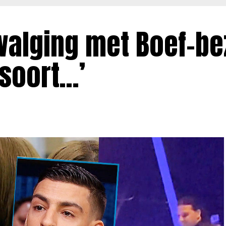
 walging met Boef-b
 soort…’