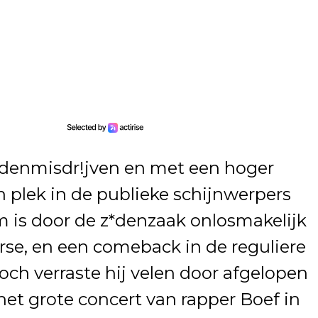
z*denmisdr!jven en met een hoger
jn plek in de publieke schijnwerpers
m is door de z*denzaak onlosmakelijk
se, en een comeback in de reguliere
Toch verraste hij velen door afgelopen
het grote concert van rapper Boef in