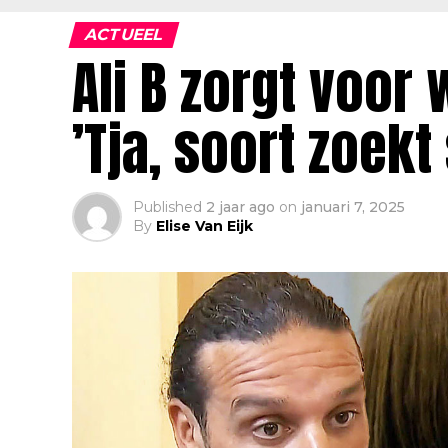
ACTUEEL
Ali B zorgt voor
’Tja, soort zoekt
Published
2 jaar ago
on
januari 7, 2025
By
Elise Van Eijk