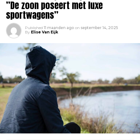
”De zoon poseert met luxe
sportwagens”
Published
11 maanden ago
on
september 14, 2025
By
Elise Van Eijk