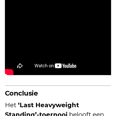
Conclusie
Het
‘Last Heavyweight
Standing’-toernooi
belooft een