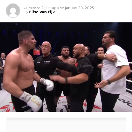
Published
2 jaar ago
on
januari 28, 2025
By
Elise Van Eijk