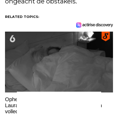
ongeacht de obstakels.
RELATED TOPICS:
Ophef: Lang Leve de Liefde-deelnemers
Laura en Duco liggen te wippen en geven
volledige show weg