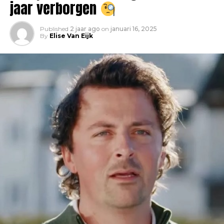
jaar verborgen
Published
2 jaar ago
on
januari 16, 2025
By
Elise Van Eijk